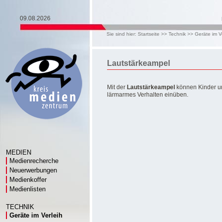
09.08.2026
Sie sind hier:
Startseite
>>
Technik
>>
Geräte im V
Lautstärkeampel
Mit der
Lautstärkeampel
können Kinder un
lärmarmes Verhalten einüben.
MEDIEN
Medienrecherche
Neuerwerbungen
Medienkoffer
Medienlisten
TECHNIK
Geräte im Verleih