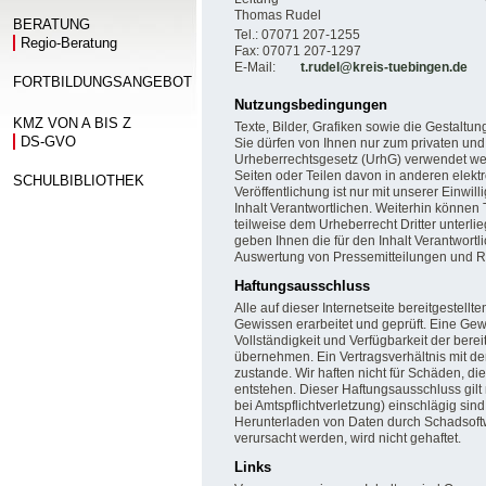
Thomas Rudel
BERATUNG
Tel.: 07071 207-1255
Regio-Beratung
Fax: 07071 207-1297
E-Mail:
t.rudel@kreis-tuebingen.de
FORTBILDUNGSANGEBOT
Nutzungsbedingungen
KMZ VON A BIS Z
Texte, Bilder, Grafiken sowie die Gestaltu
DS-GVO
Sie dürfen von Ihnen nur zum privaten u
Urheberrechtsgesetz (UrhG) verwendet wer
Seiten oder Teilen davon in anderen elek
SCHULBIBLIOTHEK
Veröffentlichung ist nur mit unserer Einwill
Inhalt Verantwortlichen. Weiterhin können 
teilweise dem Urheberrecht Dritter unterl
geben Ihnen die für den Inhalt Verantwort
Auswertung von Pressemitteilungen und Re
Haftungsausschluss
Alle auf dieser Internetseite bereitgestel
Gewissen erarbeitet und geprüft. Eine Gewähr
Vollständigkeit und Verfügbarkeit der berei
übernehmen. Ein Vertragsverhältnis mit d
zustande. Wir haften nicht für Schäden, di
entstehen. Dieser Haftungsausschluss gilt 
bei Amtspflichtverletzung) einschlägig sin
Herunterladen von Daten durch Schadsoftw
verursacht werden, wird nicht gehaftet.
Links