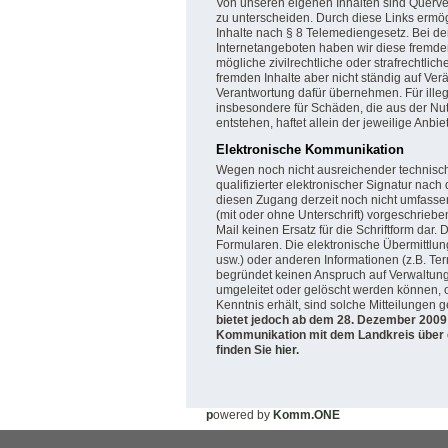
Von unseren eigenen Inhalten sind Querver
zu unterscheiden. Durch diese Links ermög
Inhalte nach § 8 Telemediengesetz. Bei de
Internetangeboten haben wir diese fremden 
mögliche zivilrechtliche oder strafrechtlic
fremden Inhalte aber nicht ständig auf V
Verantwortung dafür übernehmen. Für illega
insbesondere für Schäden, die aus der Nut
entstehen, haftet allein der jeweilige Anbiet
Elektronische Kommunikation
Wegen noch nicht ausreichender technische
qualifizierter elektronischer Signatur nac
diesen Zugang derzeit noch nicht umfassen
(mit oder ohne Unterschrift) vorgeschrieben
Mail keinen Ersatz für die Schriftform dar. 
Formularen. Die elektronische Übermittlu
usw.) oder anderen Informationen (z.B. Te
begründet keinen Anspruch auf Verwaltung
umgeleitet oder gelöscht werden können,
Kenntnis erhält, sind solche Mitteilungen 
bietet jedoch ab dem 28. Dezember 2009 
Kommunikation mit dem Landkreis über e
finden Sie
hier
.
p
owered by
Komm.ONE