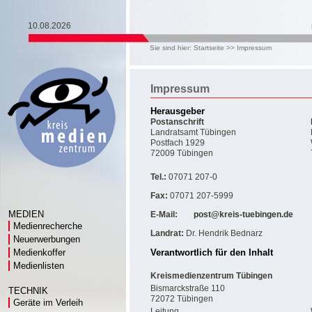
10.08.2026
Sie sind hier:
Startseite
>>
Impressum
Impressum
Herausgeber
Postanschrift
Landratsamt Tübingen
Postfach 1929
72009 Tübingen
Tel.:
07071 207-0
Fax:
07071 207-5999
MEDIEN
E-Mail:
post@kreis-tuebingen.de
Medienrecherche
Landrat:
Dr. Hendrik Bednarz
Neuerwerbungen
Medienkoffer
Verantwortlich für den Inhalt
Medienlisten
Kreismedienzentrum Tübingen
Bismarckstraße 110
TECHNIK
72072 Tübingen
Geräte im Verleih
Leitung