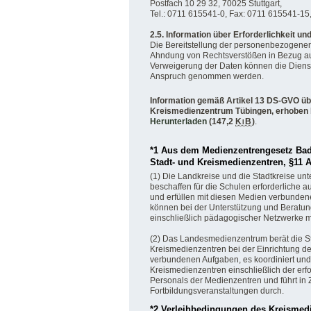
Postfach 10 29 32, 70025 Stuttgart,
Tel.: 0711 615541-0, Fax: 0711 615541-15,
2.5. Information über Erforderlichkeit un
Die Bereitstellung der personenbezogenen
Ahndung von Rechtsverstößen in Bezug au
Verweigerung der Daten können die Diens
Anspruch genommen werden.
Information gemäß Artikel 13 DS-GVO üb
Kreismedienzentrum Tübingen, erhoben b
Herunterladen
(147,2
KiB
)
.
*1 Aus dem Medienzentrengesetz Bade
Stadt- und Kreismedienzentren, §11 
(1) Die Landkreise und die Stadtkreise un
beschaffen für die Schulen erforderliche au
und erfüllen mit diesen Medien verbunden
können bei der Unterstützung und Beratun
einschließlich pädagogischer Netzwerke mi
(2) Das Landesmedienzentrum berät die St
Kreismedienzentren bei der Einrichtung 
verbundenen Aufgaben, es koordiniert und u
Kreismedienzentren einschließlich der er
Personals der Medienzentren und führt in
Fortbildungsveranstaltungen durch.
*2 Verleihbedingungen des Kreisme