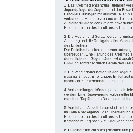
1. Das Kreismedienzentrum Tübingen versor
Jugendpflege, der Jugend- und der Erwa
Landkreis Tübingen mit audiovisuellen Me
verbundene Medienerziehung wird ein ent
Ausleihe für diese Zwecke erfolgt kostenlo
Entgeltregelung des Landkreises Tübingen
2. Die Medien und Geräte werden grundsätz
Abholung und die Rückgabe aller Materialie
des Entleihers.
Der Entleiher hat sich selbst vom ordnu
überzeugen. Eine Haftung des Kreismedie
der entliehenen Gegenstände, wird ausdr
Bild- und Tonträger durch Geräte des Kr
3. Die Verleihdauer beträgt in der Regel 7
maximal 3 Tage. Eine längere Entleihzeit 
ausdrücklicher Vereinbarung möglich.
4. Vorbestellungen können persönlich, tele
werden. Eine Reservierung vorbestellter M
nur einen Tag über das Bestelldatum hina
5. Vereinbarte Ausleihfristen sind im Inte
Im Falle einer eigenwilligen Überziehun
Entgeltregelung des Landkreises Tübingen 
Kostenbefreiung nach Ziff. 1 der Verleihbe
6. Entleiher sind zur sachgerechten und p