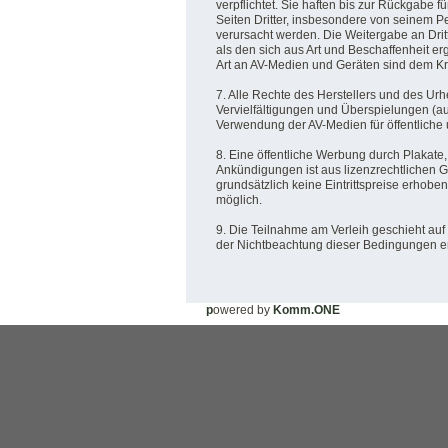
verpflichtet. Sie haften bis zur Rückgabe f
Seiten Dritter, insbesondere von seinem P
verursacht werden. Die Weitergabe an Dr
als den sich aus Art und Beschaffenheit er
Art an AV-Medien und Geräten sind dem K
7. Alle Rechte des Herstellers und des Ur
Vervielfältigungen und Überspielungen (au
Verwendung der AV-Medien für öffentliche 
8. Eine öffentliche Werbung durch Plakate,
Ankündigungen ist aus lizenzrechtlichen G
grundsätzlich keine Eintrittspreise erhobe
möglich.
9. Die Teilnahme am Verleih geschieht auf 
der Nichtbeachtung dieser Bedingungen en
p
owered by
Komm.ONE