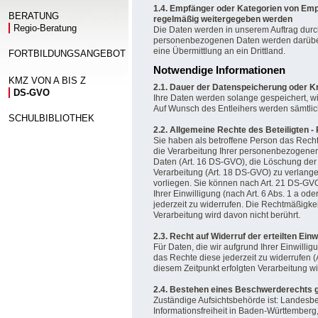
1.4. Empfänger oder Kategorien von Em
BERATUNG
regelmäßig weitergegeben werden
Regio-Beratung
Die Daten werden in unserem Auftrag durch 
personenbezogenen Daten werden darüber 
eine Übermittlung an ein Drittland.
FORTBILDUNGSANGEBOT
Notwendige Informationen
KMZ VON A BIS Z
2.1. Dauer der Datenspeicherung oder Kri
DS-GVO
Ihre Daten werden solange gespeichert, wie 
Auf Wunsch des Entleihers werden sämtlich
SCHULBIBLIOTHEK
2.2. Allgemeine Rechte des Beteiligten 
Sie haben als betroffene Person das Rec
die Verarbeitung Ihrer personenbezogenen 
Daten (Art. 16 DS-GVO), die Löschung der
Verarbeitung (Art. 18 DS-GVO) zu verlange
vorliegen. Sie können nach Art. 21 DS-GVO
Ihrer Einwilligung (nach Art. 6 Abs. 1 a od
jederzeit zu widerrufen. Die Rechtmäßigkei
Verarbeitung wird davon nicht berührt.
2.3. Recht auf Widerruf der erteilten Einwi
Für Daten, die wir aufgrund Ihrer Einwillig
das Rechte diese jederzeit zu widerrufen (
diesem Zeitpunkt erfolgten Verarbeitung wi
2.4. Bestehen eines Beschwerderechts 
Zuständige Aufsichtsbehörde ist: Landesbe
Informationsfreiheit in Baden-Württemberg, 