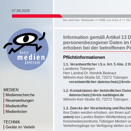
07.08.2026
Sie sind hier:
Startseite
>>
KMZ von A bis Z
>>
DS
Information gemäß Artikel 13 
personenbezogener Daten im 
erhoben bei der betroffenen P
Pflichtinformationen
1.1. Verantwortlicher i.S.v. Art. 5 Abs. 2
Landkreis Tübingen
Herr Landrat Dr. Hendrik Bednarz
Wilhelm-Keil-Straße 50, 72072 Tübingen
verantwortlicher-datenschutz@kreis
MEDIEN
1.2. Kontaktdaten
der behördlichen Date
Medienrecherche
datenschutz@kreis-tuebingen.de
Wilhelm-Keil-Straße 50, 72072 Tübingen.
Neuerwerbungen
Medienkoffer
1.3. Zwecke der Verarbeitung und Recht
Medienlisten
Ihre Daten werden erhoben, um Ihnen auf
unten)
des Landes Baden-Württemberg un
Kreismedienzentrums Tübingen Medien un
TECHNIK
Verleihvorgänge zur Verfügung stellen zu 
Geräte im Verleih