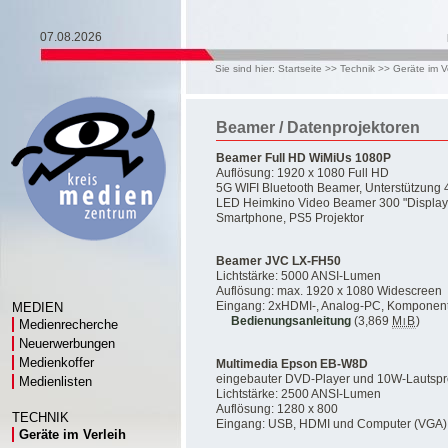
07.08.2026
Sie sind hier:
Startseite
>>
Technik
>>
Geräte im V
Beamer / Datenprojektoren
Beamer Full HD WiMiUs 1080P
Auflösung: 1920 x 1080 Full HD
5G WIFI Bluetooth Beamer, Unterstützung 
LED Heimkino Video Beamer 300 "Display, k
Smartphone, PS5 Projektor
Beamer JVC LX-FH50
Lichtstärke: 5000 ANSI-Lumen
Auflösung: max. 1920 x 1080 Widescreen
Eingang: 2xHDMI-, Analog-PC, Komponen
MEDIEN
Bedienungsanleitung
(3,869
MiB
)
Medienrecherche
Neuerwerbungen
Medienkoffer
Multimedia Epson EB-W8D
eingebauter DVD-Player und 10W-Lautspr
Medienlisten
Lichtstärke: 2500 ANSI-Lumen
Auflösung: 1280 x 800
TECHNIK
Eingang: USB, HDMI und Computer (VGA)
Geräte im Verleih