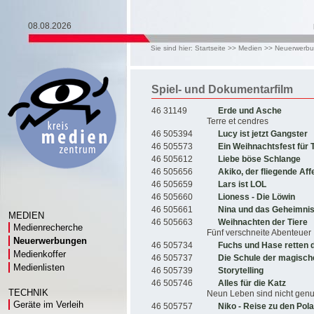
08.08.2026
Sie sind hier:
Startseite
>>
Medien
>>
Neuerwerb
Spiel- und Dokumentarfilm
46 31149
Erde und Asche
Terre et cendres
46 505394
Lucy ist jetzt Gangster
46 505573
Ein Weihnachtsfest für 
46 505612
Liebe böse Schlange
46 505656
Akiko, der fliegende Aff
46 505659
Lars ist LOL
46 505660
Lioness - Die Löwin
46 505661
Nina und das Geheimnis
MEDIEN
46 505663
Weihnachten der Tiere
Medienrecherche
Fünf verschneite Abenteuer
Neuerwerbungen
46 505734
Fuchs und Hase retten 
Medienkoffer
46 505737
Die Schule der magisch
Medienlisten
46 505739
Storytelling
46 505746
Alles für die Katz
TECHNIK
Neun Leben sind nicht gen
Geräte im Verleih
46 505757
Niko - Reise zu den Pola