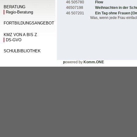
46 505780
Flow
BERATUNG
46507198
Weihnachten in der Sch
Regio-Beratung
46 507201
Ein Tag ohne Frauen [O
Was, wenn jede Frau einfach
FORTBILDUNGSANGEBOT
KMZ VON A BIS Z
DS-GVO
SCHULBIBLIOTHEK
p
owered by
Komm.ONE