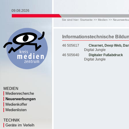
09.08.2026
Sie sind hier:
Startseite
>>
Medien
>>
Neuerwerb
Informationstechnische Bildu
46 505617
Clearnet, Deep Web, Da
Digital Jungle
46 505640
Digitaler Fußabdruck
Digital Jungle
MEDIEN
Medienrecherche
Neuerwerbungen
Medienkoffer
Medienlisten
TECHNIK
Geräte im Verleih