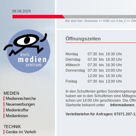
08.08.2026
Sie sind hier:
Startseite
>>
KMZ von A bis Z
>>
Öff
Öffnungszeiten
Montag
07:30
bis
16:30 Uhr
Dienstag
07:30
bis
16:30 Uhr
Mittwoch
07:30
bis
16:30 Uhr
Donnerstag
07:30
bis
10:00 Uhr
12:00
bis
16:30 Uhr
Freitag
07:30
bis
13:00 Uhr
In den Schulferien gelten Sonderregelung
MEDIEN
haben wir in den Schulferien eine Mittags
Medienrecherche
schon um 16:00 Uhr geschlossen. Die Öffnu
Neuerwerbungen
Startseite bekannt unter
Informationen
.
Medienkoffer
Verleihtelefon für Anfragen: 07071 207-
Medienlisten
TECHNIK
Geräte im Verleih