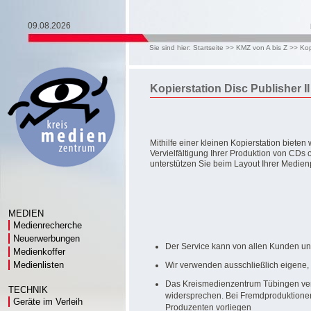
09.08.2026
Sie sind hier:
Startseite
>>
KMZ von A bis Z
>>
Kop
Kopierstation Disc Publisher I
Mithilfe einer kleinen Kopierstation bieten 
Vervielfältigung Ihrer Produktion von CDs
unterstützen Sie beim Layout Ihrer Medien
MEDIEN
Medienrecherche
Neuerwerbungen
Der Service kann von allen Kunden u
Medienkoffer
Medienlisten
Wir verwenden ausschließlich eigene,
Das Kreismedienzentrum Tübingen vervi
TECHNIK
widersprechen. Bei Fremdproduktion
Geräte im Verleih
Produzenten vorliegen