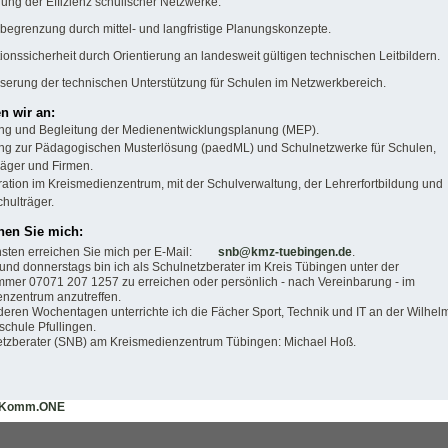
rung der Effizienz schulischer Netzwerke.
begrenzung durch mittel- und langfristige Planungskonzepte.
tionssicherheit durch Orientierung an landesweit gültigen technischen Leitbildern.
serung der technischen Unterstützung für Schulen im Netzwerkbereich.
n wir an:
ng und Begleitung der Medienentwicklungsplanung (MEP).
ng zur Pädagogischen Musterlösung (paedML) und Schulnetzwerke für Schulen,
räger und Firmen.
ation im Kreismedienzentrum, mit der Schulverwaltung, der Lehrerfortbildung und
hulträger.
hen Sie mich:
sten erreichen Sie mich per E-Mail:
snb@kmz-tuebingen.de
.
und donnerstags bin ich als Schulnetzberater im Kreis Tübingen unter der
mer 07071 207 1257 zu erreichen oder persönlich - nach Vereinbarung - im
nzentrum anzutreffen.
eren Wochentagen unterrichte ich die Fächer Sport, Technik und IT an der Wilhel
schule Pfullingen.
etzberater (SNB) am Kreismedienzentrum Tübingen: Michael Hoß.
Komm.ONE