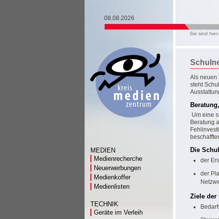
08.08.2026
Sie sind hier
Schuln
Als neuen
steht Schu
Ausstattun
Beratung,
Um eine sa
Beratung a
Fehlinvesti
beschaffte
Die Schul
MEDIEN
Medienrecherche
der Er
Neuerwerbungen
der Pl
Medienkoffer
Netzw
Medienlisten
Ziele der
TECHNIK
Bedarf
Geräte im Verleih