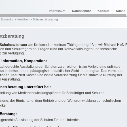
Impressum
Datenschutz
Kontakt
Suche
:
Startseite
>>
Archive
>>
Schulnetzberatung
etzberatung
Schulnetzberater
am Kreismedienzentrum Tübingen begrüßen wir
Michael Hoß
. 
len und Schulträgern bei Fragen rund um Netzwerklösungen und technische
g zur Verfügung.
 Information, Kooperation:
chgerechte Ausstattung der Schulen zu erreichen, ist im Vorfeld eine optimale
us technischer und pädagogisch-didaktischer Sicht unabdingbar. Das vermeidet
tionen, reduziert Kosten und ist die Voraussetzung für die sinnvolle Nutzung der
n Ausstattung.
netzberatung unterstützt bei:
stellung von Medienentwicklungsplänen für Schulträger und Schulen
anung, der Einrichtung, dem Betrieb und der Weiterentwicklung der schulischen
erke
 Beratung:
sgerechte Ausstattung der Schulen für den Unterricht.