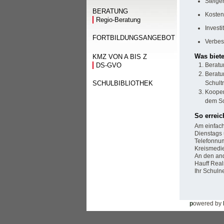
Steige
BERATUNG
Kosten
Regio-Beratung
Investi
FORTBILDUNGSANGEBOT
Verbes
Was biete
KMZ VON A BIS Z
DS-GVO
Beratu
Beratu
Schult
SCHULBIBLIOTHEK
Kooper
dem Sc
So erreic
Am einfach
Dienstags 
Telefonnum
Kreismedie
An den and
Hauff Real
Ihr Schuln
p
owered by