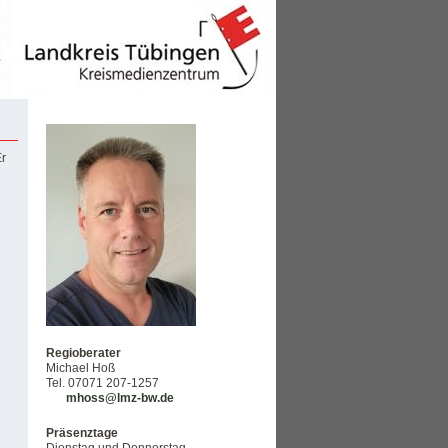
Er
Regioberater
Michael Hoß
Tel. 07071 207-1257
mhoss@lmz-bw.de
Präsenztage