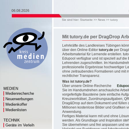
06.08.2026
Sie sind hier:
Startseite
>>
News
>>
tutory
Mit tutory.de per DragDrop Arbe
Lehrkräfte des Landkreises Tübingen kön
über den Online-Editor
tutory.de
per Drag
Arbeitsmaterial für Lernende erstellen. tutor
Edupool verfügbar und ist speziell auf die
Lehrenden zugeschnitten. Im Handumdrehe
professionelle Ergebnisse hochwertiger Le
ohne zeitraubendes Formatieren und mit 
rechtlicher Transparenz.
Was ist tutory.de?
Über unsere Online-Recherche
Edupoo
MEDIEN
Sie im Handumdrehen anschauliche Arbeitsb
Medienrecherche
vorgefertigte Bausteine (wie einfache Auf
Neuerwerbungen
Kreuzworträtsel, Zuordnungsaufgaben, QR-
Drag&Drop auf dem Dokument und füllen d
Medienkoffer
Millionen kostenlose Bilder und Grafiken 
Medienlisten
Anwendung.
Fertiges Material kann mit und ohne Lösu
TECHNIK
werden. Als Grundlage und Inspiration steh
Sie übernehmen und frei anpassen und ve
Geräte im Verleih