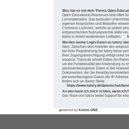
Was hat es mit dem Thema Open Educatio
Open Educational Resources sind offen liz
Lernmaterialien. Das bedeutet: Unterrichtsm
eigenen Ansprüchen und Bedarfen verwen
Commons Lizenzen, welche an jedem einzel
entsprechenden Nutzungsrechte dafür ein. 
tutory in einem kostenlosen Leitfaden:
h
Werden meine Login-Daten an tutory übe
Nein. Zwischen dem Anbieter des edupool
bei Ihrer Registrierung bei tutory keine p
Ihrer Zugangsberechtigung erfolgt unter 
edupool. Tutory.de erhebt Daten (im Rahm
um die Funktionalität der Anwendung zu er
personenbezogenen Daten in der Anwendun
Dokumenten, die Sie freiwillig bereitstellen
personenbezogene Datum der IP-Adresse. 
finden sich an dieser Stelle:
https://www.tutory.de/datenschutzb
An wen kann ich mich richten, wenn ich 
Das Team von tutory bietet Support für ed
p
owered by
Komm.ONE