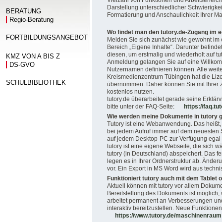
Vielzahl von Funktionen und Arbeitserleicht
Darstellung unterschiedlicher Schwierigk
BERATUNG
Formatierung und Anschaulichkeit Ihrer Mat
Regio-Beratung
Wo findet man den tutory.de-Zugang im 
FORTBILDUNGSANGEBOT
Melden Sie sich zunächst wie gewohnt im e
Bereich „Eigene Inhalte“. Darunter befindet
diesen, um erstmalig und wiederholt auf tu
KMZ VON A BIS Z
Anmeldung gelangen Sie auf eine Willkom
DS-GVO
Nutzernamen definieren können. Alle weiter
Kreismedienzentrum Tübingen hat die Liz
SCHULBIBLIOTHEK
übernommen. Daher können Sie mit Ihrer
kostenlos nutzen.
tutory.de überarbeitet gerade seine Erklär
bitte unter der FAQ-Seite:
https://faq.tu
Wie werden meine Dokumente in tutory 
Tutory ist eine Webanwendung. Das heißt, 
bei jedem Aufruf immer auf dem neuesten S
auf jedem Desktop-PC zur Verfügung egal 
tutory ist eine eigene Webseite, die sich
tutory (in Deutschland) abspeichert. Das f
legen es in Ihrer Ordnerstruktur ab. Änd
vor. Ein Export in MS Word wird aus tech
Funktioniert tutory auch mit dem Tablet o
Aktuell können mit tutory vor allem Dokume
Bereitstellung des Dokuments ist möglich
arbeitet permanent an Verbesserungen und 
interaktiv bereitzustellen. Neue Funktione
https://www.tutory.de/maschinenraum